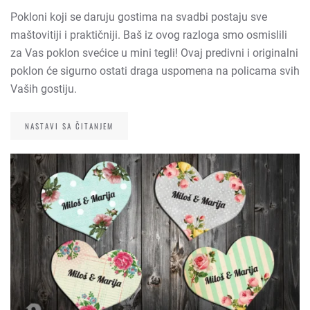
Pokloni koji se daruju gostima na svadbi postaju sve
maštovitiji i praktičniji. Baš iz ovog razloga smo osmislili
za Vas poklon svećice u mini tegli! Ovaj predivni i originalni
poklon će sigurno ostati draga uspomena na policama svih
Vaših gostiju.
NASTAVI SA ČITANJEM