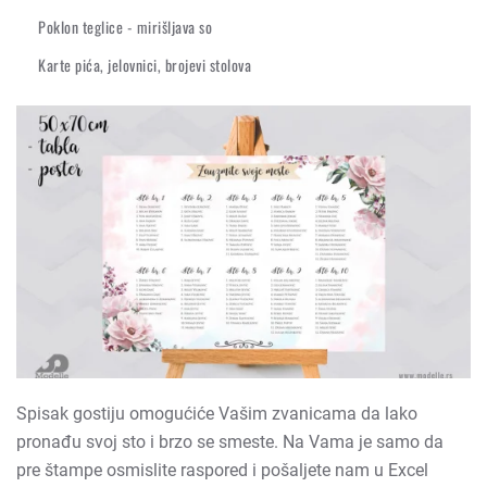
Poklon teglice - mirišljava so
Karte pića, jelovnici, brojevi stolova
Spisak gostiju omogućiće Vašim zvanicama da lako
pronađu svoj sto i brzo se smeste. Na Vama je samo da
pre štampe osmislite raspored i pošaljete nam u Excel