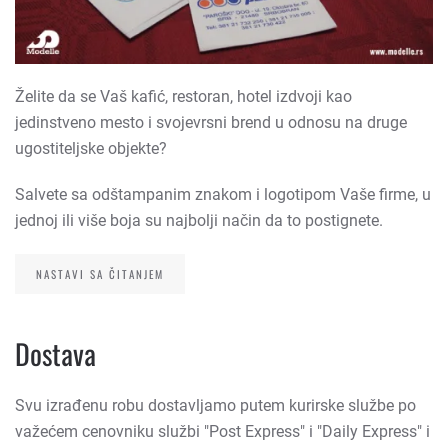
Želite da se Vaš kafić, restoran, hotel izdvoji kao
jedinstveno mesto i svojevrsni brend u odnosu na druge
ugostiteljske objekte?
Salvete sa odštampanim znakom i logotipom Vaše firme, u
jednoj ili više boja su najbolji način da to postignete.
NASTAVI SA ČITANJEM
Dostava
Svu izrađenu robu dostavljamo putem kurirske službe po
važećem cenovniku službi "Post Express" i "Daily Express" i