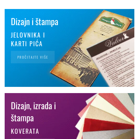
Dizajn i štampa
JELOVNIKA I
KARTI PIĆA
PROČITAJTE VIŠE
Dizajn, izrada i
štampa
KOVERATA