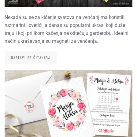
Nekada su se za kićenje svatova na venčanjima koristili
ruzmarini i cvetići, a danas su popularni ukrasi koji duže
traju i koji prilikom kačenja ne oštećuju garderobu. Idealni
način ukrašavanja su magneti za venčanja.
NASTAVI SA ČITANJEM